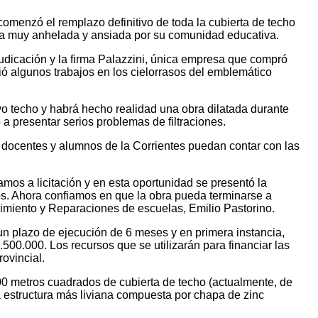
comenzó el remplazo definitivo de toda la cubierta de techo
bra muy anhelada y ansiada por su comunidad educativa.
judicación y la firma Palazzini, única empresa que compró
ió algunos trabajos en los cielorrasos del emblemático
o techo y habrá hecho realidad una obra dilatada durante
 presentar serios problemas de filtraciones.
e docentes y alumnos de la Corrientes puedan contar con las
mos a licitación y en esta oportunidad se presentó la
os. Ahora confiamos en que la obra pueda terminarse a
imiento y Reparaciones de escuelas, Emilio Pastorino.
 un plazo de ejecución de 6 meses y en primera instancia,
.500.000. Los recursos que se utilizarán para financiar las
ovincial.
0 metros cuadrados de cubierta de techo (actualmente, de
 estructura más liviana compuesta por chapa de zinc