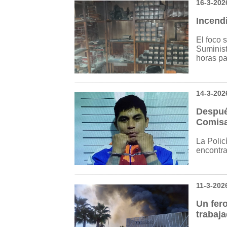
16-3-202
Incend
El foco 
Suminist
horas par
14-3-202
Despué
Comisa
La Polic
encontra
11-3-202
Un fero
trabaj