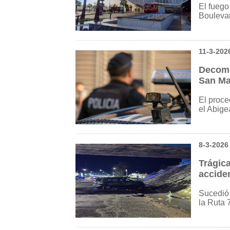
El fuego
Bouleva
11-3-202
Decomi
San Ma
El proce
el Abige
8-3-2026
Trágic
acciden
Sucedió 
la Ruta 