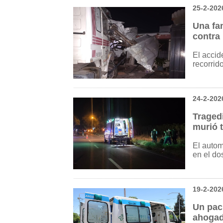
25-2-202
Una fam
contra
El accid
recorrid
24-2-202
Tragedi
murió t
El autom
en el do
19-2-202
Un paci
ahoga