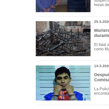
sospecho
horas de
25-3-202
Murier
durante
El fatal 
como Ma
14-3-202
Despué
Comisa
La Polic
encontra