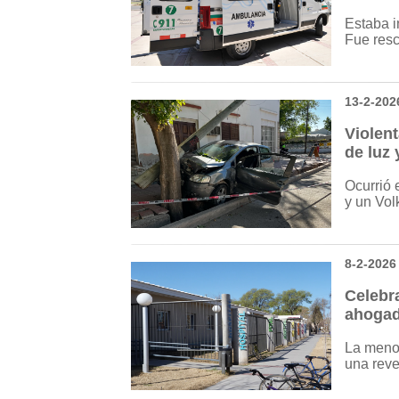
Estaba i
Fue resc
13-2-202
Violent
de luz 
Ocurrió 
y un Vol
8-2-2026
Celebr
ahogad
La menor
una reve