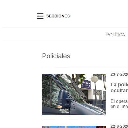
Policiales
23-7-202
La poli
ocultar
El opera
en el ma
22-6-202