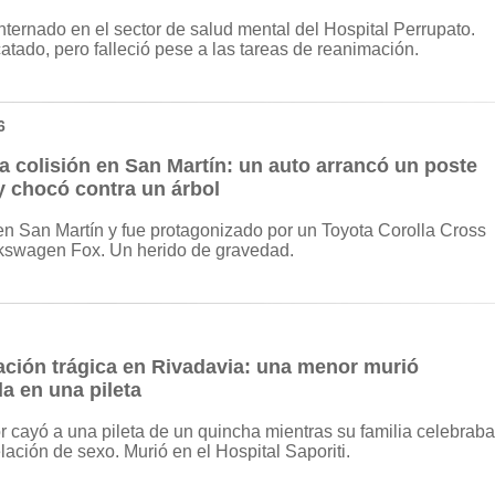
nternado en el sector de salud mental del Hospital Perrupato.
atado, pero
falleció pese a las tareas de reanimación.
6
a colisión en San Martín: un auto arrancó un poste
y chocó contra un árbol
en San Martín y fue protagonizado por un Toyota Corolla Cross
kswagen Fox. Un herido de gravedad.
ación trágica en Rivadavia: una menor murió
a en una pileta
 cayó a una pileta de un quincha mientras su familia celebraba
lación de sexo. Murió en el Hospital Saporiti.