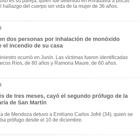
so es su pareja, quien fue detenido en Rivadavia a pocas
l hallazgo del cuerpo sin vida de la mujer de 36 años.
6
on dos personas por inhalación de monóxido
 el incendio de su casa
siniestro ocurrió en Junín. Las víctimas fueron identificadas
rcos Ríos, de 80 años y Ramona Maure, de 60 años.
6
s de tres meses, cayó el segundo prófugo de la
ría de San Martín
ía de Mendoza detuvo a Emiliano Carlos Jofré (34), quien se
ba prófugo desde el 10 de diciembre.