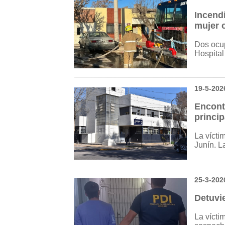
Incendi
mujer 
Dos ocup
Hospita
19-5-202
Encont
princip
La vícti
Junín. L
25-3-202
Detuvie
La vícti