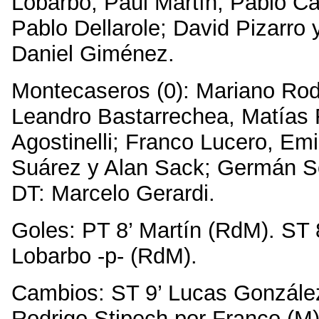
Lobarbo; Paul Martín, Pablo C
Pablo Dellarole; David Pizarro
Daniel Giménez.
Montecaseros (0): Mariano Rod
Leandro Bastarrechea, Matías 
Agostinelli; Franco Lucero, Emi
Suárez y Alan Sack; Germán S
DT: Marcelo Gerardi.
Goles: PT 8’ Martín (RdM). ST 
Lobarbo -p- (RdM).
Cambios: ST 9’ Lucas González
Rodrigo Stipech por Franco (M)