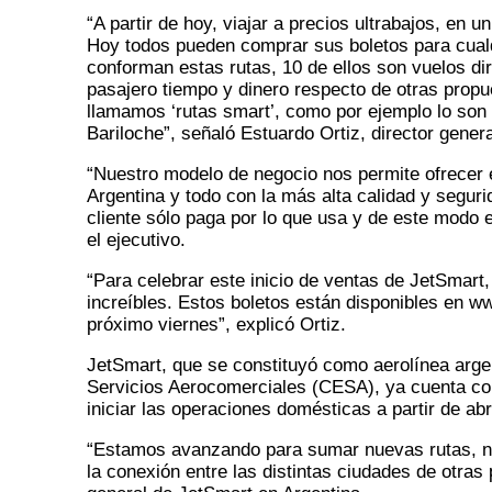
“A partir de hoy, viajar a precios ultrabajos, en 
Hoy todos pueden comprar sus boletos para cualq
conforman estas rutas, 10 de ellos son vuelos dir
pasajero tiempo y dinero respecto de otras propu
llamamos ‘rutas smart’, como por ejemplo lo so
Bariloche”, señaló Estuardo Ortiz, director gene
“Nuestro modelo de negocio nos permite ofrecer el
Argentina y todo con la más alta calidad y segu
cliente sólo paga por lo que usa y de este modo e
el ejecutivo.
“Para celebrar este inicio de ventas de JetSmart
increíbles. Estos boletos están disponibles en w
próximo viernes”, explicó Ortiz.
JetSmart, que se constituyó como aerolínea argent
Servicios Aerocomerciales (CESA), ya cuenta con u
iniciar las operaciones domésticas a partir de abri
“Estamos avanzando para sumar nuevas rutas, n
la conexión entre las distintas ciudades de otras