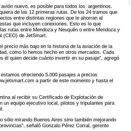
un avión nuevo, es posible para todos los argentinos.
uiera de las 12 primeras rutas. De los 24 tramos que
ectos entre distintas regiones que le ahorran al
estas que incluyen conexiones. Esto es lo que
n las rutas entre Mendoza y Neuquén o entre Mendoza y
ral (CEO) de JetSmart.
 precio más bajo en la historia de la aviación de la
ridad, como lo hemos hecho en otros mercados. Cada
s él quien decide cuánto invertir en su pasaje”, agregó
, estamos ofreciendo 5.000 pasajes a precios
ww.jetsmart.com a partir de este momento y hasta el
ina al recibir su Certificado de Explotación de
n equipo ejecutivo local, pilotos y tripulantes para
l.
o sólo mirando Buenos Aires sino también mejorando
 provincias”, señaló Gonzalo Pérez Corral, gerente