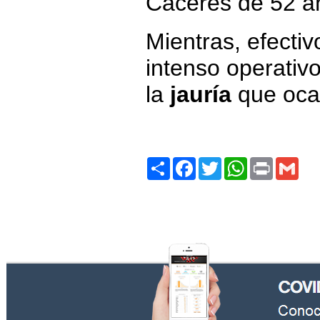
Cáceres de 52 a
Mientras, efectiv
intenso operativ
la
jauría
que ocas
Share
Facebook
Twitter
WhatsApp
Print
Gma