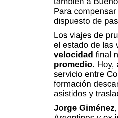
también a Bueno
Para compensar la
dispuesto de pa
Los viajes de pr
el estado de las 
velocidad
final 
promedio
. Hoy,
servicio entre C
formación descar
asistidos y trasl
Jorge Giménez
Argentinos y ex 