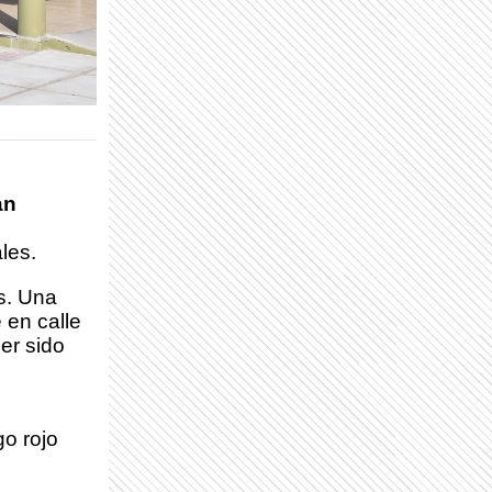
an
les.
s. Una
 en calle
er sido
go rojo