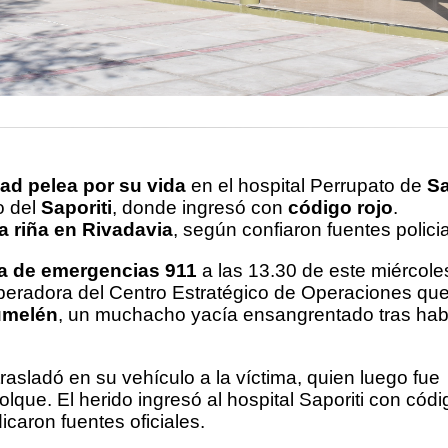
ad pelea por su vida
en el hospital Perrupato de
S
o del
Saporiti
, donde ingresó con
código rojo
.
 riña en Rivadavia
, según confiaron fuentes policia
ea de emergencias 911
a las 13.30 de este miércole
peradora del Centro Estratégico de Operaciones que
Cumelén
, un muchacho yacía ensangrentado tras hab
trasladó en su vehículo a la víctima, quien luego fue
lque. El herido ingresó al hospital Saporiti con códi
icaron fuentes oficiales.