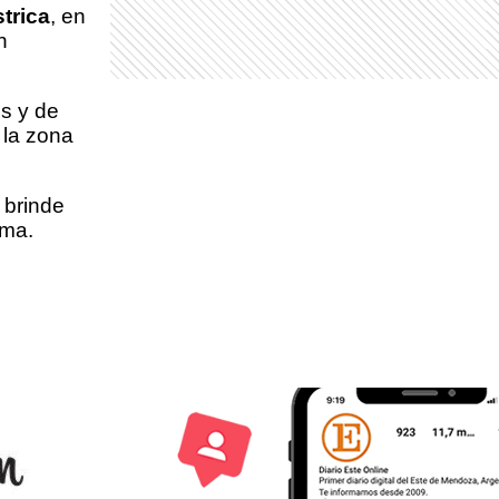
trica
, en
n
es y de
 la zona
 brinde
ima.