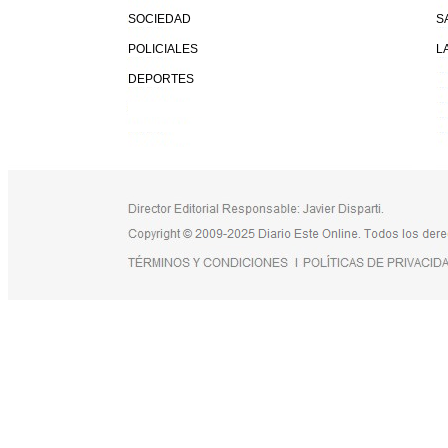
SOCIEDAD
S
POLICIALES
L
DEPORTES