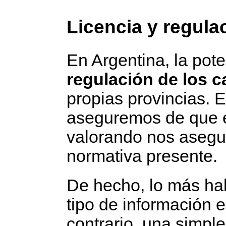
Licencia y regula
En Argentina, la pote
regulación de los c
propias provincias. 
aseguremos de que e
valorando nos asegu
normativa presente.
De hecho, lo más ha
tipo de información 
contrario, una simpl