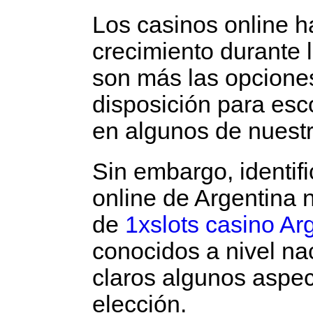
Los casinos online h
crecimiento durante 
son más las opcione
disposición para esco
en algunos de nuestr
Sin embargo, identifi
online de Argentina 
de
1xslots casino Ar
conocidos a nivel nac
claros algunos aspec
elección.