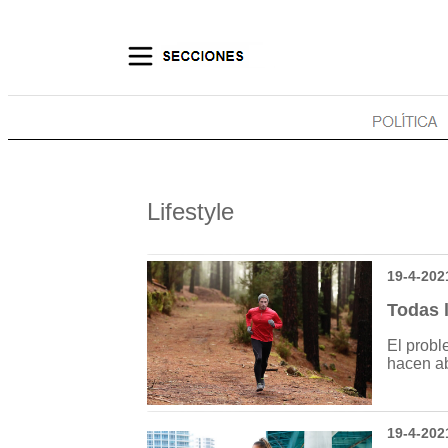
Lifestyle
19-4-202
Todas l
El probl
hacen ab
19-4-202