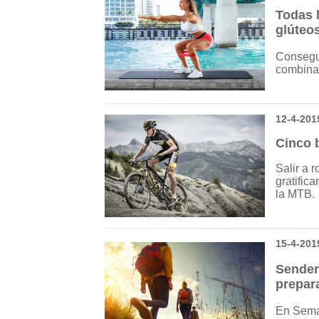
Todas 
glúteos
Consegui
combinac
12-4-201
Cinco b
Salir a 
gratific
la MTB.
15-4-201
Sender
prepar
En Sema